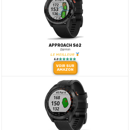
APPROACH S62
Garmin
LE MEILLEUR





5.0
VOIR SUR
AMAZON