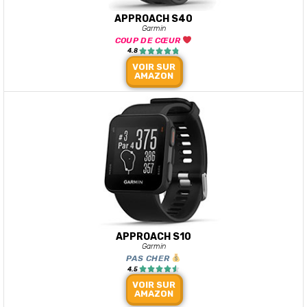
APPROACH S40
Garmin
COUP DE CŒUR





4.8
VOIR SUR
AMAZON
APPROACH S10
Garmin
PAS CHER





4.5
VOIR SUR
AMAZON