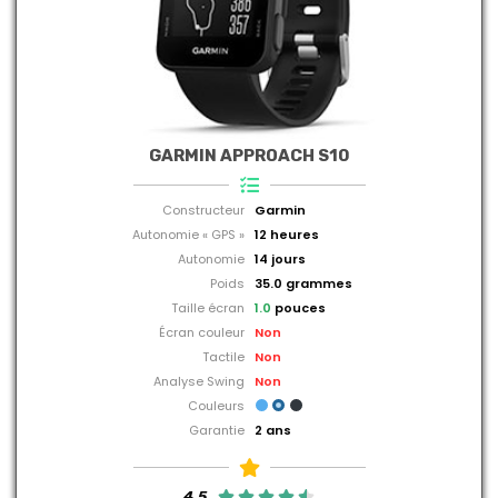
GARMIN APPROACH S10
Constructeur
Garmin
Autonomie « GPS »
12 heures
Autonomie
14 jours
Poids
35.0 grammes
Taille écran
1.0
pouces
Écran couleur
Non
Tactile
Non
Analyse Swing
Non
Couleurs
Garantie
2 ans
4.5




