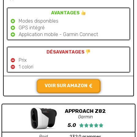
AVANTAGES
Modes disponibles
GPS intégré
Application mobile - Garmin Connect
DÉSAVANTAGES
Prix
1 colori
VOIR SUR AMAZON
APPROACH Z82
Garmin
5.0





Poid
232.0 grammes