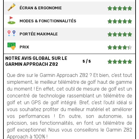
ÉCRAN & ERGONOMIE





MODES & FONCTIONNALITÉS





PORTÉE MAXIMALE





PRIX





NOTRE AVIS GLOBAL SUR LE
5 / 5





GARMIN APPROACH Z82
Que dire sur le Garmin Approach Z82 ? Et bien, c’est tout
simplement, le meilleur télémètre de golf haut de gamme
du moment ! En effet, cet outil de mesure de golf est un
concentré de technologie rassemblant un télémètre de
golf et un GPS de golf intégré. Bref, c’est l’outil idéal si
vous souhaitez profiter du meilleur matériel et améliorer
vos performances ! En outre, son autonomie, sa
précision, ses fonctionnalités, en font un télémètre de
golf exceptionnel. Nous vous conseillons le Garmin Z82
Approach à 100% !